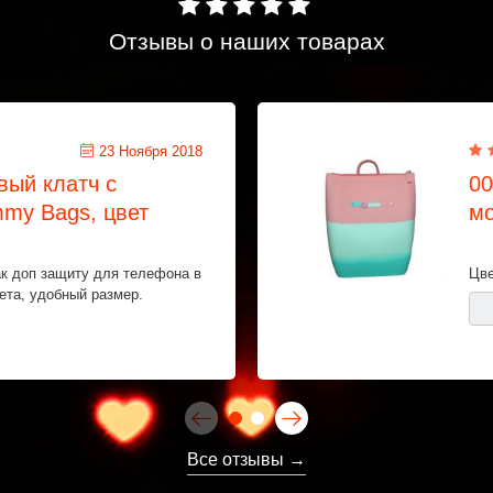
Отзывы о наших товарах
23 Ноября 2018
вый клатч с
00
my Bags, цвет
мо
к доп защиту для телефона в
Цве
ета, удобный размер.
Все отзывы →