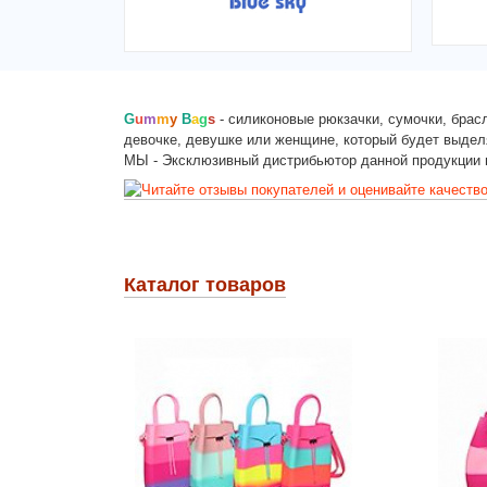
G
u
m
m
y
B
a
g
s
- силиконовые рюкзачки, сумочки, брас
девочке, девушке или женщине, который будет выдел
МЫ - Эксклюзивный дистрибьютор данной продукции 
Каталог товаров