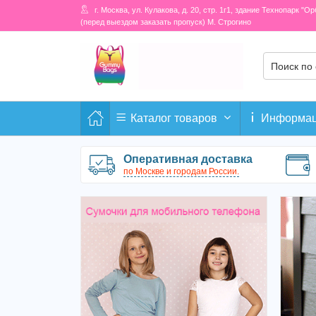
г. Москва, ул. Кулакова, д. 20, стр. 1г1, здание Технопарк "О
(перед выездом заказать пропуск) М. Строгино
Каталог товаров
Информа
Оперативная доставка
по Москве и городам России.