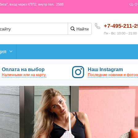
рбита", вход через КПП2, внутр тел.: 2588
О
+7-495-211-2
Найти
Пн - Вс: 10:00 - 21:00
ция
Оплата на выбор
Наш Instagram
Наличными или на карту.
Последние новинки и фотоо