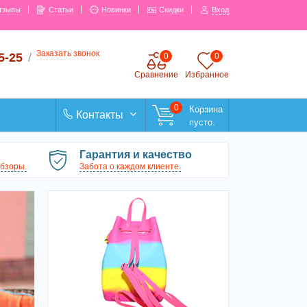
тзывы
Статьи
Новинки
Скидки
Вход
Заказать звонок
5-25
/
0
0
Сравнение
Избранное
0
Корзина
Контакты
пусто.
Гарантия и качество
бзоры.
Забота о каждом клиенте.