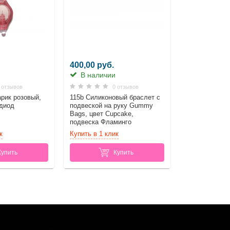
400,00 руб.
В наличии
 отзывов
0 отзывов
рик розовый,
115b Силиконовый браслет c
одиод
подвеской на руку Gummy
Bags, цвет Cupcake,
подвеска Фламинго
к
Купить в 1 клик
Купить
Купить