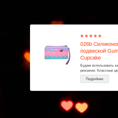
026b Силиконо
подвеской Gum
Cupcake
Будем использовать ка
рюкзачке. Классные цв
Подробнее