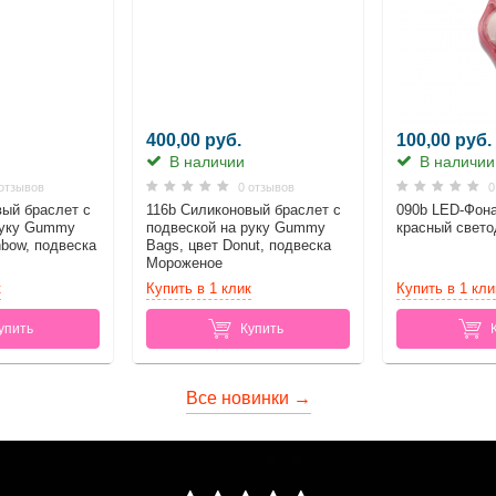
400,00 руб.
100,00 руб.
В наличии
В наличии
отзывов
0 отзывов
0
вый браслет c
116b Силиконовый браслет c
090b LED-Фона
руку Gummy
подвеской на руку Gummy
красный свет
nbow, подвеска
Bags, цвет Donut, подвеска
Мороженое
к
Купить в 1 клик
Купить в 1 кли
упить
Купить
Все новинки →