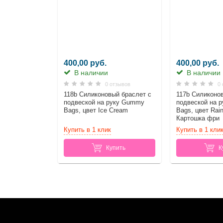
400,00 руб.
400,00 руб.
В наличии
В наличии
0 отзывов
0 
118b Силиконовый браслет c
117b Силиконо
подвеской на руку Gummy
подвеской на 
Bags, цвет Ice Cream
Bags, цвет Rai
Картошка фри
Купить в 1 клик
Купить в 1 кли
Купить
К