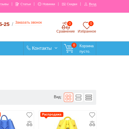
тзывы
Статьи
Новинки
Скидки
Вход
Заказать звонок
5-25
/
0
0
Сравнение
Избранное
0
Корзина
Контакты
пусто.
Вид:
Распродажа