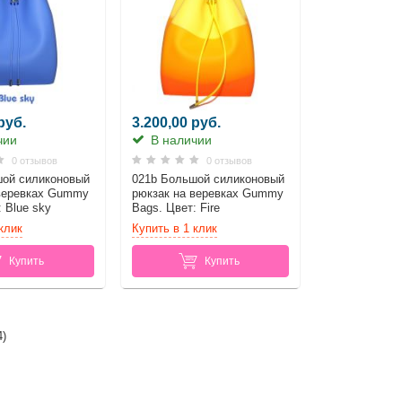
руб.
3.200,00 руб.
чии
В наличии
0 отзывов
0 отзывов
шой силиконовый
021b Большой силиконовый
 веревках Gummy
рюкзак на веревках Gummy
 Blue sky
Bags. Цвет: Fire
клик
Купить в 1 клик
Купить
Купить
4
)