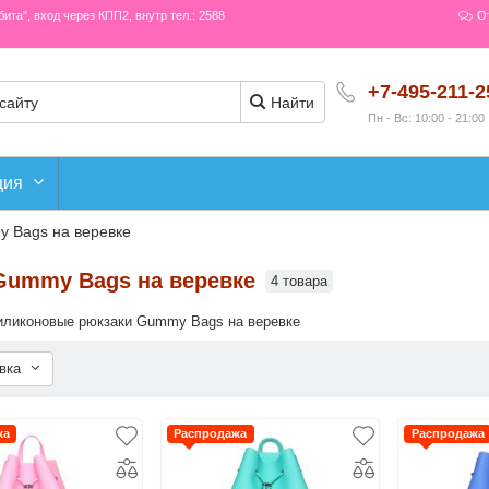
рбита", вход через КПП2, внутр тел.: 2588
О
+7-495-211-2
Найти
Пн - Вс: 10:00 - 21:00
ция
 Bags на веревке
Gummy Bags на веревке
4 товара
иликоновые рюкзаки Gummy Bags на веревке
овка
жа
Распродажа
Распродажа