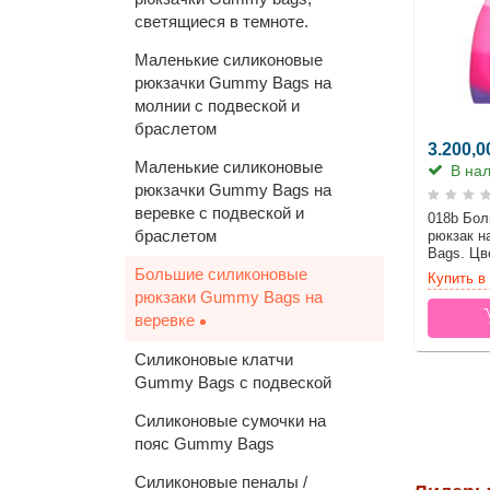
светящиеся в темноте.
Маленькие силиконовые
рюкзачки Gummy Bags на
молнии с подвеской и
браслетом
3.200,0
Маленькие силиконовые
В нал
рюкзачки Gummy Bags на
веревке с подвеской и
018b Бол
браслетом
рюкзак н
Bags. Цве
Большие силиконовые
Купить в 
рюкзаки Gummy Bags на
веревке
Силиконовые клатчи
Gummy Bags с подвеской
Силиконовые сумочки на
пояс Gummy Bags
Силиконовые пеналы /