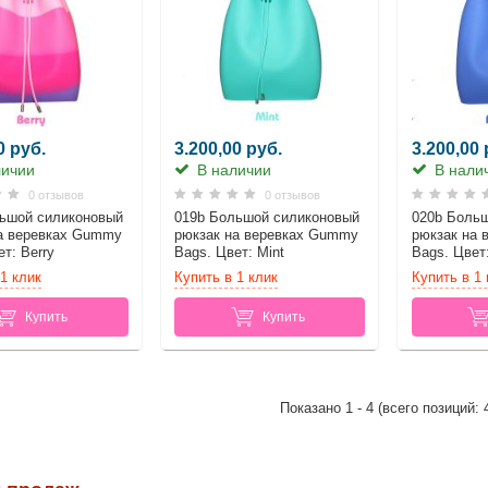
0 руб.
3.200,00 руб.
3.200,00 
ичии
В наличии
В нали
0 отзывов
0 отзывов
ьшой силиконовый
019b Большой силиконовый
020b Боль
а веревках Gummy
рюкзак на веревках Gummy
рюкзак на
т: Berry
Bags. Цвет: Mint
Bags. Цвет:
1 клик
Купить в 1 клик
Купить в 1 
Купить
Купить
Показано
1
-
4
(всего позиций: