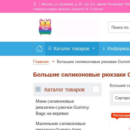
г. Москва, ул. Кулакова, д. 20, стр. 1г1, здание Технопарк "О
(перед выездом заказать пропуск) М. Строгино
Каталог товаров
Информа
Главная
Большие силиконовые рюкзаки Gummy
Большие силиконовые рюкзаки 
Большие с
Каталог товаров
Сортир
Мини силиконовые
рюкзачки-сумочки Gummy
Bags на веревке
Распрода
Маленькие силиконовые
рюкзачки Gummy bags,