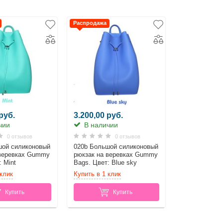
Распродажа
руб.
3.200,00 руб.
чии
В наличии
0 отзывов
0 отзывов
шой силиконовый
020b Большой силиконовый
 веревках Gummy
рюкзак на веревках Gummy
 Mint
Bags. Цвет: Blue sky
 клик
Купить в 1 клик
Купить
Купить