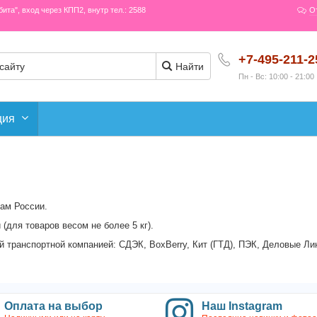
рбита", вход через КПП2, внутр тел.: 2588
О
+7-495-211-2
Найти
Пн - Вс: 10:00 - 21:00
ция
ам России.
(для товаров весом не более 5 кг).
 транспортной компанией: СДЭК, BoxBerry, Кит (ГТД), ПЭК, Деловые Лин
Оплата на выбор
Наш Instagram